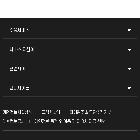
주요서비스
주요서비스
교무회의방송
서비스 지킴이
서비스 지킴이
교수채용
묻고 답하기
관련사이트
관련사이트
시설예약
불친절신고
국방헬프콜
교내사이트
교내사이트
인터넷증명
자주 묻는 질문(FAQ)
발전기금
교수회
입학안내
개인정보처리방침
교직원찾기
이메일주소 무단수집거부
칭찬마당
산학협력단
교육혁신본부
대학정보공시
개인정보 목적 외 이용 및 제 3차 제공 현황
직원채용
학생서비스 지킴이
소비자생활협동조합
국제교류과