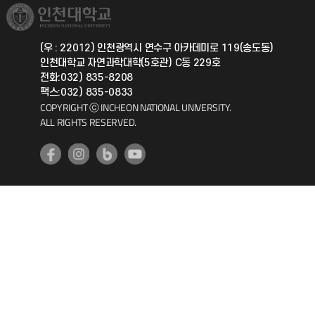
취업정보(학생)
총동문회
국제지원과
(우 : 22012) 인천광역시 연수구 아카데미로 119(송도동)
인천대학교 자연과학대학(5호관) C동 229호
공자아카데미
전화:032) 835-8208
팩스:032) 835-0833
기초교육원
COPYRIGHT ⓒ INCHEON NATIONAL UNIVERSITY.
ALL RIGHTS RESERVED.
공학교육혁신센터
대학생활상담센터
사회봉사센터
생활원
원격지원