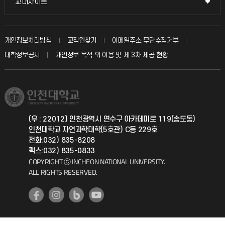
교내사이트
교내사이트
인터넷증명
자주 묻는 질문(FAQ)
발전기금
교수회
입학안내
개인정보처리방침
교직원찾기
이메일주소 무단수집거부
칭찬마당
산학협력단
교육혁신본부
대학정보공시
개인정보 목적 외 이용 및 제 3차 제공 현황
직원채용
학생서비스 지킴이
소비자생활협동조합
국제교류과
취업정보(학생)
총동문회
국제지원과
(우 : 22012) 인천광역시 연수구 아카데미로 119(송도동)
인천대학교 자연과학대학(5호관) C동 229호
공자아카데미
전화:032) 835-8208
팩스:032) 835-0833
기초교육원
COPYRIGHT ⓒ INCHEON NATIONAL UNIVERSITY.
ALL RIGHTS RESERVED.
공학교육혁신센터
대학생활상담센터