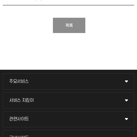
목록
주요서비스
주요서비스
교무회의방송
서비스 지킴이
서비스 지킴이
교수채용
묻고 답하기
관련사이트
관련사이트
시설예약
불친절신고
국방헬프콜