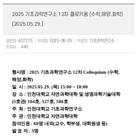
2025 기초과학연구소 12차 콜로키움 (수학,해양,화학)
(2025.05.29.)
글번호
407275
작성일
2025-06-05
작성자
기초과학연구소
조회수
440
행사명
: 2025
기초과학연구소 12
차
Colloquium (수학,
해양,화학
)
일 시
: 2025.05.29. (목
) 15:00 ~ 18:00
장 소
:
인천대학교 자연과학대학 및 생명과학기술대학
(5
호관
) 104호, 527호, 506호
주 최
:
인천대학교 기초과학연구소
주 관
:
인천대학교 자연과학대학
참석인원
: 60
명 내외
(
교수
,
학부생
,
대학원생 등
)
발 표 자
: 3
명