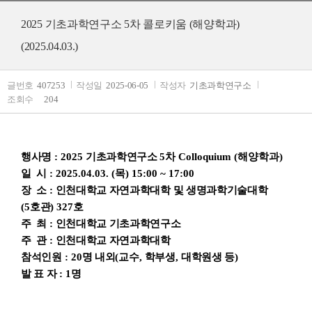
2025 기초과학연구소 5차 콜로키움 (해양학과)
(2025.04.03.)
글번호
407253
작성일
2025-06-05
작성자
기초과학연구소
조회수
204
행사명
: 2025
기초과학연구소 5
차
Colloquium (해양학과
)
일 시
: 2025.04.03. (목
) 15:00 ~ 17:00
장 소
:
인천대학교 자연과학대학 및 생명과학기술대학
(5
호관
) 327호
주 최
:
인천대학교 기초과학연구소
주 관
:
인천대학교 자연과학대학
참석인원
: 20
명 내외
(
교수
,
학부생
,
대학원생 등
)
발 표 자
: 1
명